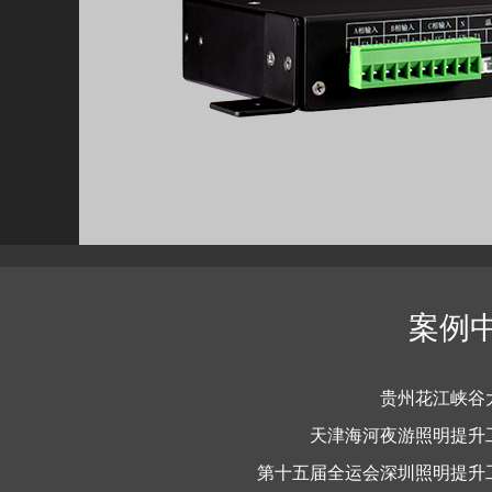
案例
贵州花江峡谷
天津海河夜游照明提升
第十五届全运会深圳照明提升