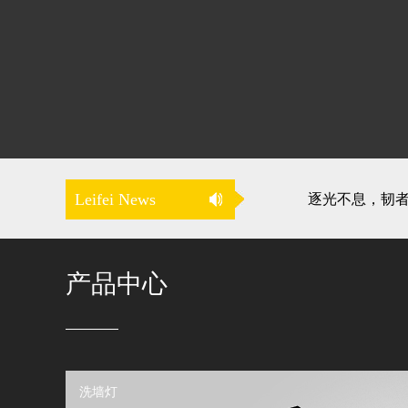
Leifei News
逐光不息，韧者前
磊飞AI与照明
磊飞受邀参加杭
产品中心
磊飞团队荣获2023
立志成为世界级
磊飞精益计划
智光悦色·慧光
昕诺飞携手磊飞
洗墙灯