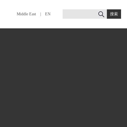
Middle East
|
EN