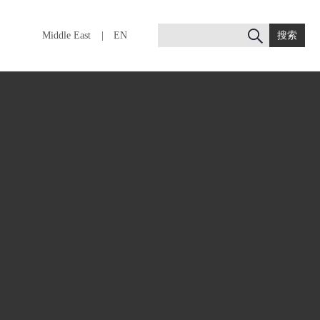
Middle East
|
EN