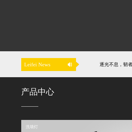
Leifei News
逐光不息，韧者前
磊飞AI与照明
磊飞受邀参加杭
产品中心
磊飞团队荣获2023
立志成为世界级
磊飞精益计划
智光悦色·慧光
昕诺飞携手磊飞
洗墙灯