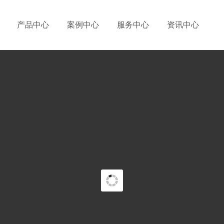
产品中心
案例中心
服务中心
资讯中心