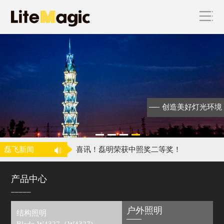
海上花园，魅力厦门 ——磊明再为国际
创造美好灯光环境
级会议
昕诺飞完成对磊明科技的收购
飞利浦照明收购中国城市景观照明企业
磊飞新闻
磊明
喜讯！磊明荣获中照奖二等奖！
海上花园，魅力厦门 ——磊明再为国际
产品中心
级会议
昕诺飞完成对磊明科技的收购
_____
户外照明
结构照明