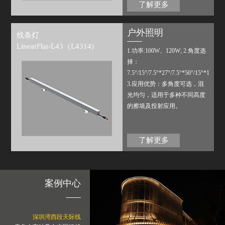
表面，增加了视觉舒适度。多
了解更多
像 素设计，搭配公司内部配置
或第三方标准控制系统，可实
户外照明
线条灯
现多种场景变化。
LinearFlat-L43（L4314)
1.功率:100W、120W; 2.角度选
择：
7.5°/15°/7.5°*27°/7.5°*50°/15°*17°/15
3.应用优势：多角度可选，混
光均匀，适用于多种不同高度
的擦墙及投射应用。
了解更多
案例中心
深圳湾西段天际线