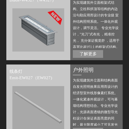
Blade-W4327（W4327)
为实现建筑外立面框架式结
构、立柱和拱顶等结构的内边
沿勾勒应用而设计的专业级 室
外结构照明系统。一体化外观
设计，调节灵活。 专业光学设
计，“光刀”式布光 ，精准控
光， 充分保证视觉舒 ，适用于
高宽比超过1:1 的框架式结构。
搭配磊飞内部或第三方标准控
了解更多
制系统，可实现多种场景变
化。
户外照明
线条灯
Emit-EW027（EW027)
为实现建筑外立面和结构表面
自发光照明效果应用而设计的
经济型室外线形像素灯系统。
一体化紧凑外观设计，可与幕
墙结构理想结合。专业光学设
计，光源表面透镜的微型导光
柱设计在保证表面亮度的同
时，最大限度减小了可见发光